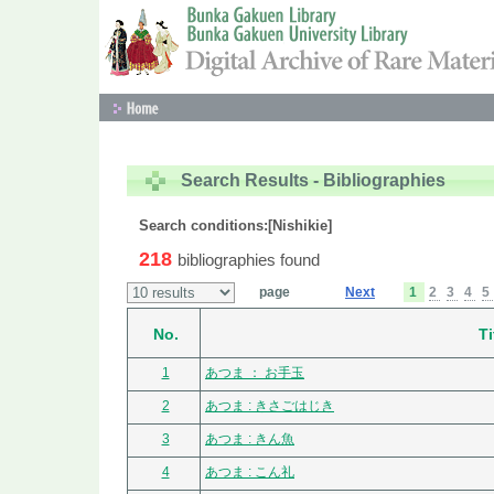
Search Results - Bibliographies
Search conditions:[Nishikie]
218
bibliographies found
page
Next
1
2
3
4
5
No.
Ti
1
あつま ： お手玉
2
あつま : きさごはじき
3
あつま : きん魚
4
あつま : こん礼