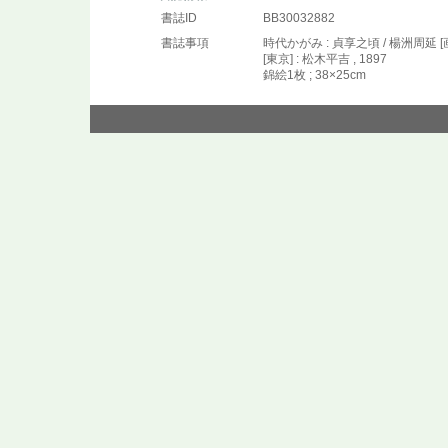
書誌ID
BB30032882
書誌事項
時代かがみ : 貞享之頃 / 楊洲周延 [
[東京] : 松木平吉 , 1897
錦絵1枚 ; 38×25cm