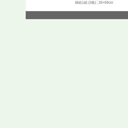
錦絵1組 (3枚) ; 36×69cm