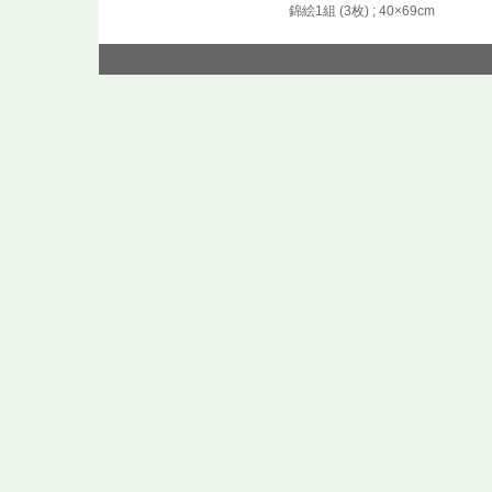
錦絵1組 (3枚) ; 40×69cm