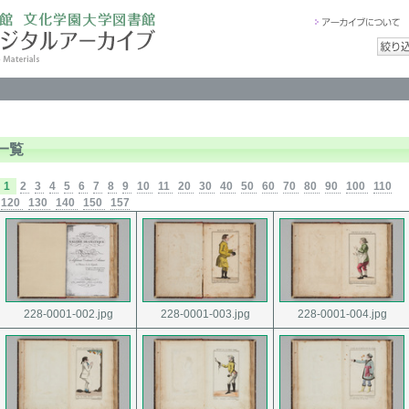
一覧
1
2
3
4
5
6
7
8
9
10
11
20
30
40
50
60
70
80
90
100
110
120
130
140
150
157
228-0001-002.jpg
228-0001-003.jpg
228-0001-004.jpg