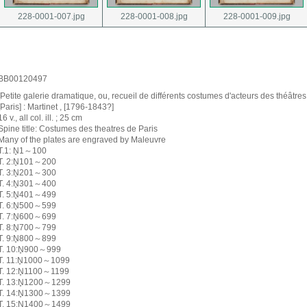
228-0001-007.jpg
228-0001-008.jpg
228-0001-009.jpg
BB00120497
[Petite galerie dramatique, ou, recueil de différents costumes d'acteurs des théâtres 
[Paris] : Martinet , [1796-1843?]
16 v., all col. ill. ; 25 cm
Spine title: Costumes des theatres de Paris
Many of the plates are engraved by Maleuvre
T.1: N̥1～100
T. 2:N̥101～200
T. 3:N̥201～300
T. 4:N̥301～400
T. 5:N̥401～499
T. 6:N̥500～599
T. 7:N̥600～699
T. 8:N̥700～799
T. 9:N̥800～899
T. 10:N̥900～999
T. 11:N̥1000～1099
T. 12:N̥1100～1199
T. 13:N̥1200～1299
T. 14:N̥1300～1399
T. 15:N̥1400～1499